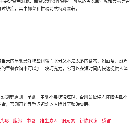
考生要少食用油腻、甜食及刺激性食物，可以适当吃点洋葱和大蒜等含
抗过敏症，其中椰菜和柑橘功效特别显著。
试当天的早餐最好吃些耐饿而水分又不是太多的食物，如面条、煎鸡
生的早餐食谱中可以加一块巧克力，它可以在短时间内快速提供人体
低脂肪”原则，早餐、中餐不要吃得过饱，否则会使得人体脑供血不
夜宵，否则可能导致迟迟难以入睡甚至整晚失眠。
头疼
腹泻
中暑
维生素A
铜元素
新陈代谢
感冒