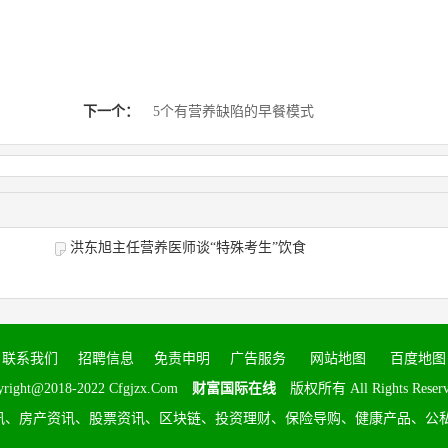
下一个：
5个有营养缺陷的早餐模式
洪东旭主任营养医师谈“特殊考生”饮食
联系我们
招聘信息
免责申明
广告服务
网站地图
百度地图
yright@2018-2022 Cfgjzx.Com
财富国际在线
版权所有 All Rights Rese
讯、房产资讯、股票资讯、区块链、投资理财、保险导购、健康产品、公私