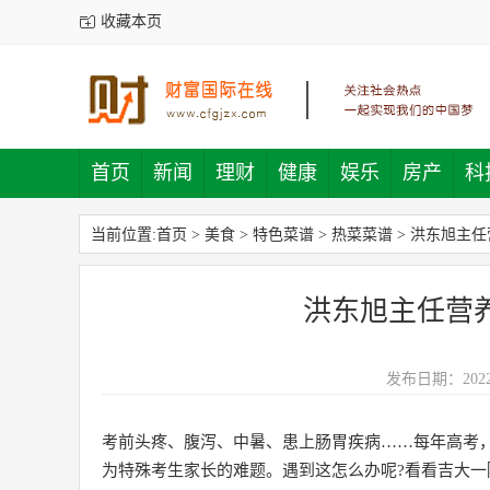
收藏本页
首页
新闻
理财
健康
娱乐
房产
科
当前位置:
首页
>
美食
>
特色菜谱
>
热菜菜谱
>
洪东旭主任
洪东旭主任营
发布日期：2022-
考前头疼、腹泻、中暑、患上肠胃疾病……每年高考
为特殊考生家长的难题。遇到这怎么办呢?看看吉大