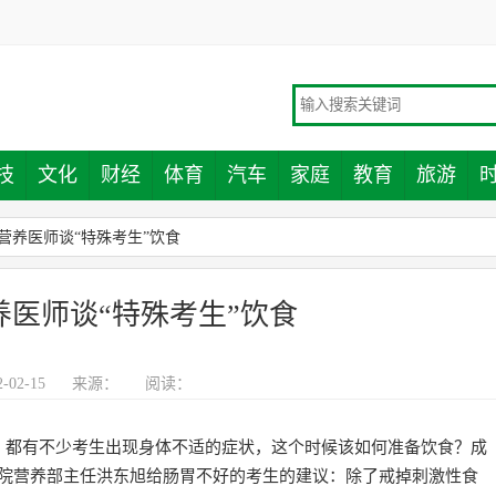
技
文化
财经
体育
汽车
家庭
教育
旅游
营养医师谈“特殊考生”饮食
养医师谈“特殊考生”饮食
02-15
来源：
阅读：
，都有不少考生出现身体不适的症状，这个时候该如何准备饮食？成
一院营养部主任洪东旭给肠胃不好的考生的建议：除了戒掉刺激性食