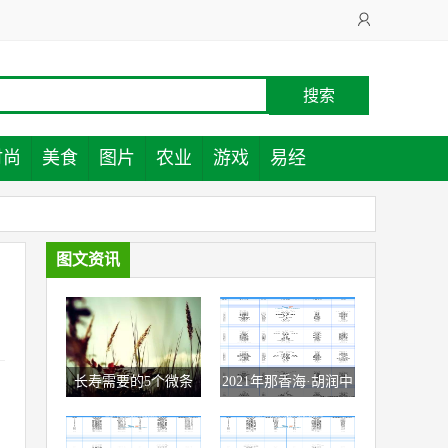
时尚
美食
图片
农业
游戏
易经
图文资讯
长寿需要的5个微条
2021年那香海·胡润中
件, 长寿和什么有关?
国食品行业百强榜