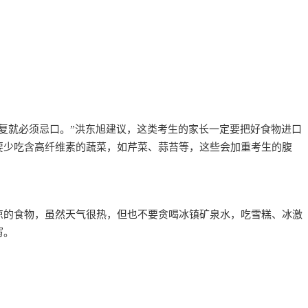
复就必须忌口。”洪东旭建议，这类考生的家长一定要把好食物进口
要少吃含高纤维素的蔬菜，如芹菜、蒜苔等，这些会加重考生的腹
凉的食物，虽然天气很热，但也不要贪喝冰镇矿泉水，吃雪糕、冰激
泻。