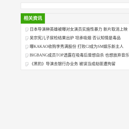
相关资讯
日本导演榊英雄被曝对女演员实施性暴力 新片取消上映
吴宗宪儿子尿检结果出炉 坦承吸烟 否认知情是毒品
曝KAKAO收购李秀满股份 打败CJ成为SM娱乐新主人
BIGBANG成员TOP透露在吸毒后曾想自杀 也想放弃音
《黑豹》导演去银行办业务 被误当成劫匪遭拘留