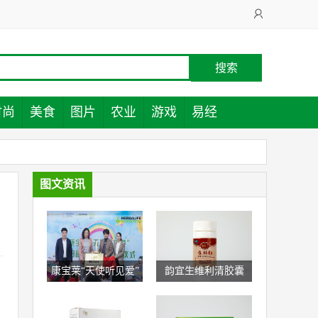
时尚
美食
图片
农业
游戏
易经
图文资讯
康宝莱“天使听见爱”
韵宜生维利清胶囊
专项基金听障儿童康
复阅读馆落户杭州