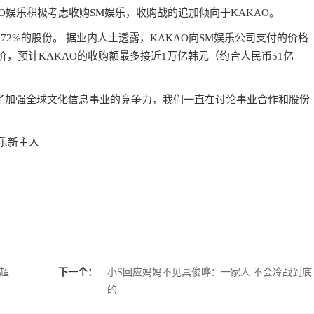
AO娱乐积极考虑收购SM娱乐，收购战的追加倾向于KAKAO。
2%的股份。 据业内人士透露，KAKAO向SM娱乐公司支付的价格
盘价，预计KAKAO的收购额最多接近1万亿韩元（约合人民币51亿
了加强全球文化信息事业的竞争力，我们一直在讨论事业合作和股份
娱乐新主人
额超
下一个：
小S回应妈妈不见具俊晔：一家人 不会冷战到底
的