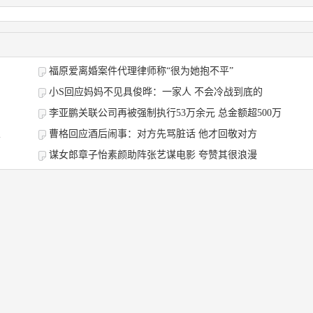
福原爱离婚案件代理律师称“很为她抱不平”
小S回应妈妈不见具俊晔：一家人 不会冷战到底的
李亚鹏关联公司再被强制执行53万余元 总金额超500万
乐
曹格回应酒后闹事：对方先骂脏话 他才回敬对方
谋女郎章子怡素颜助阵张艺谋电影 夸赞其很浪漫