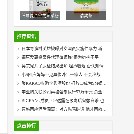
纤慕复合谷物蔬菜粉
清韵茶
推荐资讯
日本导演榊英雄被曝对女演员实施性暴力 新片取消上映
福原爱离婚案件代理律师称“很为她抱不平”
吴宗宪儿子尿检结果出炉 坦承吸烟 否认知情是毒品
小S回应妈妈不见具俊晔：一家人 不会冷战到底的
曝KAKAO收购李秀满股份 打败CJ成为SM娱乐新主人
李亚鹏关联公司再被强制执行53万余元 总金额超500万
BIGBANG成员TOP透露在吸毒后曾想自杀 也想放弃音乐
曹格回应酒后闹事：对方先骂脏话 他才回敬对方
点击排行